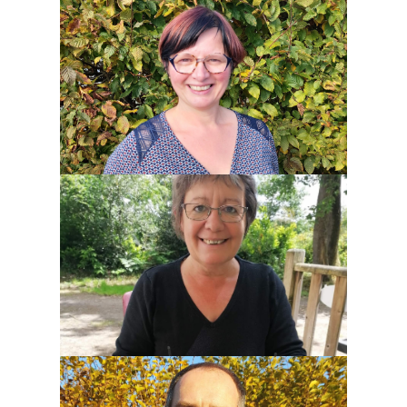
Line Herbreteau
Gérante de l'agence postale
Chrystelle Sire-Janvresse
Aide maternelle à l'école
publique